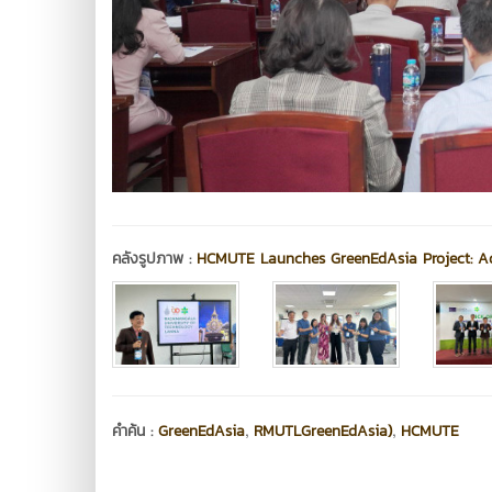
คลังรูปภาพ :
HCMUTE Launches GreenEdAsia Project: Ad
,
,
คำค้น :
GreenEdAsia
RMUTLGreenEdAsia)
HCMUTE