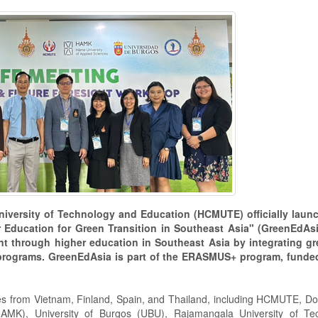
niversity of Technology and Education (HCMUTE) officially laun
r Education for Green Transition in Southeast Asia" (GreenEdAsi
nt through higher education in Southeast Asia by integrating g
 programs. GreenEdAsia is part of the ERASMUS+ program, funde
ities from Vietnam, Finland, Spain, and Thailand, including HCMUTE, 
(HAMK), University of Burgos (UBU), Rajamangala University of Te