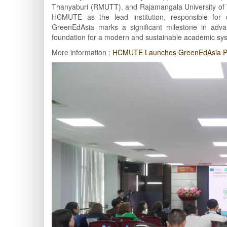
Thanyaburi (RMUTT), and Rajamangala University of T
HCMUTE as the lead institution, responsible for 
GreenEdAsia marks a significant milestone in advan
foundation for a modern and sustainable academic sy
More information :
HCMUTE Launches GreenEdAsia Proj