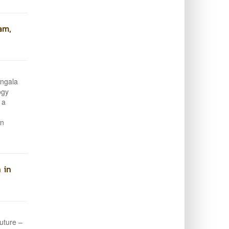
am,
angala
ogy
 a
in
 in
uture –