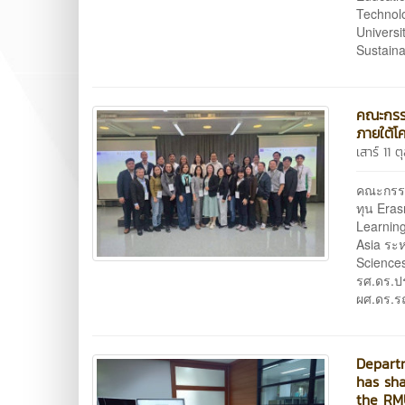
Technolo
Universi
Sustaina
คณะกรร
ภายใต้
เสาร์ 11 
คณะกรรม
ทุน Era
Learning
Asia ระห
Science
รศ.ดร.ป
ผศ.ดร.ร
Departm
has sha
the RM