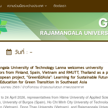
น
ความร่วมมือระหว่างประเทศ
ติดต่อเรา
วันที่ : -
ngala University of Technology Lanna welcomes university
ors from Finland, Spain, Vietnam and RMUTT, Thailand as a p
opean project, “GreenEdAsia”: Learning for Sustainable Futur
Education for Green Transition in Southeast Asia
/
0 เมษายน 2569
ข่าวกิจกรรม
ข่าวอบรม/เสวนา
ภาพบรรยากาศ
to 24 April 2026, representatives from Häme University of Applied Sci
), University of Burgos (Spain), Ho Chi Minh City University of Technol
n (Vietnam), Dong Thap University (Vietnam), and Rajamangala Univer