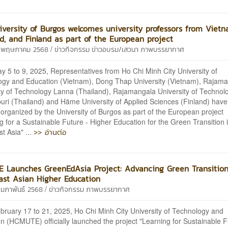
versity of Burgos welcomes university professors from Vietn
d, and Finland as part of the European project
/
6 พฤษภาคม 2568
ข่าวกิจกรรม
ข่าวอบรม/เสวนา
ภาพบรรยากาศ
 5 to 9, 2025, Representatives from Ho Chi Minh City University of
ogy and Education (Vietnam), Dong Thap University (Vietnam), Rajam
ty of Technology Lanna (Thailand), Rajamangala University of Technol
ri (Thailand) and Häme University of Applied Sciences (Finland) have
organized by the University of Burgos as part of the European project
g for a Sustainable Future - Higher Education for the Green Transition 
>> อ่านต่อ
t Asia" ...
 Launches GreenEdAsia Project: Advancing Green Transition
ast Asian Higher Education
/
กุมภาพันธ์ 2568
ข่าวกิจกรรม
ภาพบรรยากาศ
ruary 17 to 21, 2025, Ho Chi Minh City University of Technology and
n (HCMUTE) officially launched the project "Learning for Sustainable F