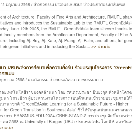
/
 12 มิถุนายน 2568
ข่าวกิจกรรม
ข่าวอบรม/เสวนา
ข่าวประกาศประชาสัมพันธ์
nt of Architecture, Faculty of Fine Arts and Architecture, RMUTL share
itiatives and introduces the Sustainable Lab to the RMUTL GreenEdAs
sday June 12th 2025, the RMUTL GreenEdAsia team sincere thanks to
d faculty members from the Architecture Department, Faculty of Fine A
ture, including Aj. Boy, Aj. Kate, Aj. Prang, Aj. Palm, and others, for ge
>> อ่านต่อ
their green initiatives and introducing the Susta...
นนา เสริมพลังการศึกษาเพื่อความยั่งยืน ร่วมประชุมโครงการ “GreenE
ทศสเปน
/
 พฤษภาคม 2568
ข่าวกิจกรรม
ข่าวอบรม/เสวนา
ภาพบรรยากาศ
าลัยเทคโนโลยีราชมงคลล้านนา โดย รศ.ดร.ประชา ยืนยงกุล หัวหน้าโคร
สุมนา โสระธิวา ผู้ประสานงานโครงการ เป็นตัวแทนเข้าร่วมประชุมภายใต
ับนานาชาติ “GreenEdAsia: Learning for a Sustainable Future - Higher
n for Green Transition in Southeast Asia” ซึ่งได้รับทุนสนับสนุนจากสหภ
ครงการ ERASMUS-EDU-2024-CBHE-STAND-2 การประชุมจัดขึ้นระหว่างวั
าคม 2568 ณ University of Burgos (UBU) ประเทศสเปน โดยมี 6 สถาบันจ
อ่านต่อ