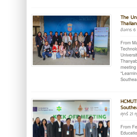
The Uni
Thailan
อังคาร 
From May
Technol
Universi
Thanyabu
meeting 
"Learnin
Southeas
HCMUTE
Southe
ศุกร์ 21 
From Feb
Educatio