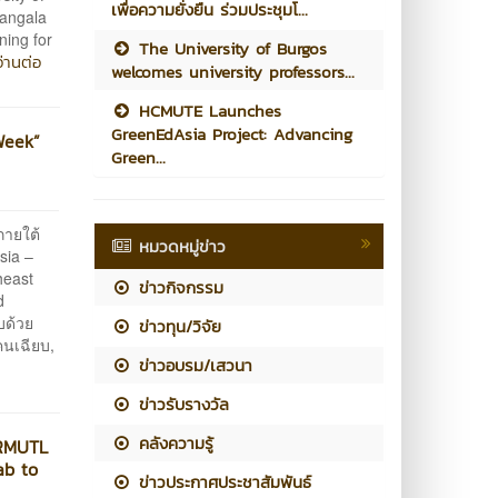
เพื่อความยั่งยืน ร่วมประชุมโ...
mangala
ning for
The University of Burgos
่านต่อ
welcomes university professors...
HCMUTE Launches
GreenEdAsia Project: Advancing
Week”
Green...
ายใต้
หมวดหมู่ข่าว
sia –
heast
ข่าวกิจกรรม
d
บด้วย
ข่าวทุน/วิจัย
คนเฉียบ,
ข่าวอบรม/เสวนา
ข่าวรับรางวัล
คลังความรู้
 RMUTL
ab to
ข่าวประกาศประชาสัมพันธ์