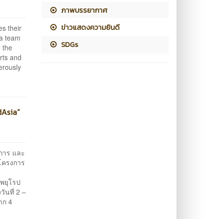
ภาพบรรยากาศ
ข่าวแสดงความยินดี
s their
ia team
SDGs
 the
rts and
nerously
dAsia”
งการ และ
้โครงการ
าพยุโรป
นที่ 2 –
าก 4