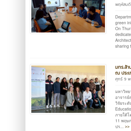
พฤหัสบดี
Departme
green in
On Thur
dedicate
Architec
sharing 
มทร.ล้า
ณ ประเ
ศุกร์ 9
มหาวิทย
อาจารย์
วิจัยระด
Educatio
ภายใต้โ
11 พฤษภ
>> 
ปร...